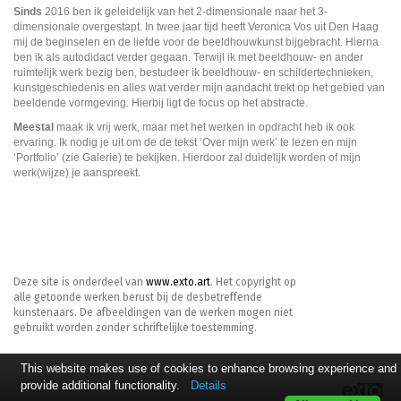
Sinds
2016 ben ik geleidelijk van het 2-dimensionale naar het 3-
dimensionale overgestapt. In twee jaar tijd heeft Veronica Vos uit Den Haag
mij de beginselen en de liefde voor de beeldhouwkunst bijgebracht. Hierna
ben ik als autodidact verder gegaan. Terwijl ik met beeldhouw- en ander
ruimtelijk werk bezig ben, bestudeer ik beeldhouw- en schildertechnieken,
kunstgeschiedenis en alles wat verder mijn aandacht trekt op het gebied van
beeldende vormgeving. Hierbij ligt de focus op het abstracte.
Meestal
maak ik vrij werk, maar met het werken in opdracht heb ik ook
ervaring. Ik nodig je uit om de de tekst ‘Over mijn werk’ te lezen en mijn
‘Portfolio’ (zie Galerie) te bekijken. Hierdoor zal duidelijk worden of mijn
werk(wijze) je aanspreekt.
Deze site is onderdeel van
www.exto.art
. Het copyright op
alle getoonde werken berust bij de desbetreffende
kunstenaars. De afbeeldingen van de werken mogen niet
gebruikt worden zonder schriftelijke toestemming.
This website makes use of cookies to enhance browsing experience and
provide additional functionality.
Details