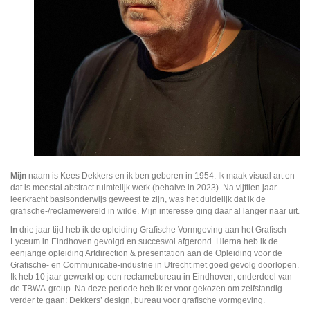
Mijn
naam is Kees Dekkers en ik ben geboren in 1954. Ik maak visual art en
dat is meestal abstract ruimtelijk werk (behalve in 2023). Na vijftien jaar
leerkracht basisonderwijs geweest te zijn, was het duidelijk dat ik de
grafische-/reclamewereld in wilde. Mijn interesse ging daar al langer naar uit.
In
drie jaar tijd heb ik de opleiding Graﬁsche Vormgeving aan het Graﬁsch
Lyceum in Eindhoven gevolgd en succesvol afgerond. Hierna heb ik de
eenjarige opleiding Artdirection & presentation aan de Opleiding voor de
Graﬁsche- en Communicatie-industrie in Utrecht met goed gevolg doorlopen.
Ik heb 10 jaar gewerkt op een reclamebureau in Eindhoven, onderdeel van
de TBWA-group. Na deze periode heb ik er voor gekozen om zelfstandig
verder te gaan: Dekkers’ design, bureau voor graﬁsche vormgeving.